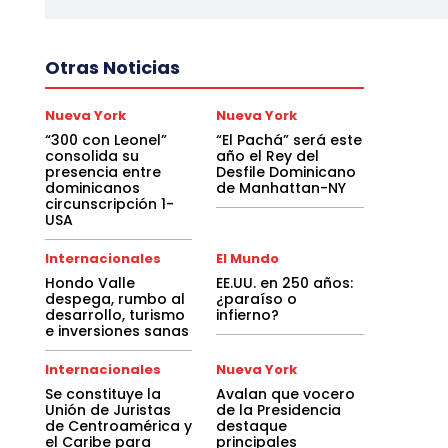
Otras Noticias
Nueva York
Nueva York
“300 con Leonel”
“El Pachá” será este
consolida su
año el Rey del
presencia entre
Desfile Dominicano
dominicanos
de Manhattan-NY
circunscripción 1-
USA
Internacionales
El Mundo
Hondo Valle
EE.UU. en 250 años:
despega, rumbo al
¿paraíso o
desarrollo, turismo
infierno?
e inversiones sanas
Internacionales
Nueva York
Se constituye la
Avalan que vocero
Unión de Juristas
de la Presidencia
de Centroamérica y
destaque
el Caribe para
principales