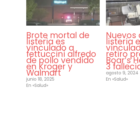
Brote mortal de
Nuevos 
listeria es
listeria 
vinculado a
vincula
fettuccini alfredo
retiro p
de pollo vendido
Boar’s 
en Kroger y
3 fallec
Walmart
agosto 9, 2024
junio 18, 2025
En «Salud»
En «Salud»