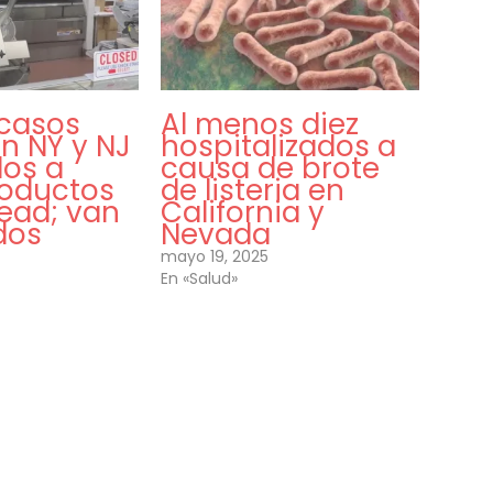
casos
Al menos diez
en NY y NJ
hospitalizados a
dos a
causa de brote
roductos
de listeria en
Head; van
California y
idos
Nevada
mayo 19, 2025
En «Salud»