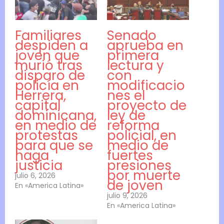
Familiares
Senado
despiden a
aprueba en
joven que
primera
murió tras
lectura y
disparo de
con
policía en
modificacio
Herrera,
nes el
capital
proyecto de
dominicana,
ley de
en medio de
reforma
protestas
policial, en
para que se
medio de
haga
fuertes
justicia
presiones
por muerte
julio 6, 2026
de joven
En «America Latina»
julio 9, 2026
En «America Latina»