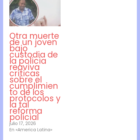
Otra muerte
de un joven
bajo
custodia de
la policia
reaviva
criticas
sobre el
cumplimien
to de los
protocolos y
la tal
reforma
policial
julio 17, 2026
En «America Latina»