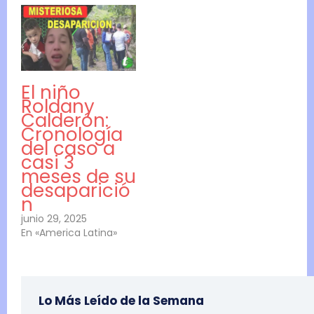
El niño
Roldany
Calderón:
Cronología
del caso a
casi 3
meses de su
desaparició
n
junio 29, 2025
En «America Latina»
Lo Más Leído de la Semana