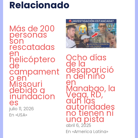
Relacionado
Más de 200
personas
son
rescatadas
en
Ocho días
helicóptero
de la
de
desaparició
campament
n del niño
o en
en
Missouri
Manabao, la
debido a
Vega, RD,
inundacion
aún las
es
autoridades
julio 11, 2026
no tienen ni
En «USA»
una pista
abril 6, 2025
En «America Latina»