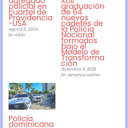
agregado
XLIII
policial en
graduación
cuartel de
de 64
Providencia
nuevos
-USA
cadetes de
la Policía
agosto 5, 2024
Nacional
En «USA»
formados
bajo el
Modelo de
Transforma
ción
diciembre 11, 2025
En «America Latina»
Policía
dominicana