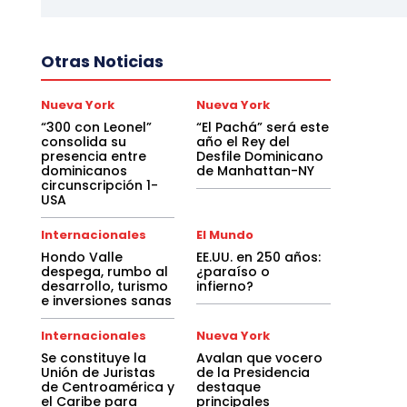
Otras Noticias
Nueva York
Nueva York
“300 con Leonel”
“El Pachá” será este
consolida su
año el Rey del
presencia entre
Desfile Dominicano
dominicanos
de Manhattan-NY
circunscripción 1-
USA
Internacionales
El Mundo
Hondo Valle
EE.UU. en 250 años:
despega, rumbo al
¿paraíso o
desarrollo, turismo
infierno?
e inversiones sanas
Internacionales
Nueva York
Se constituye la
Avalan que vocero
Unión de Juristas
de la Presidencia
de Centroamérica y
destaque
el Caribe para
principales