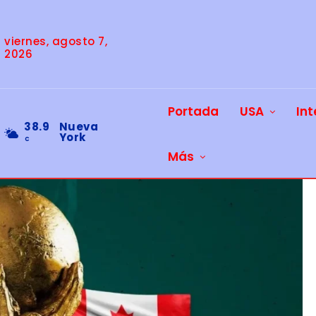
viernes, agosto 7,
2026
Portada
USA
Int
38.9
Nueva
York
C
Más