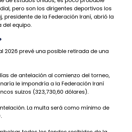
e de Estados Unidos, es poco probable
al, pero son los dirigentes deportivos los
, presidente de la Federación Iraní, abrió la
 del equipo.
?
l 2026 prevé una posible retirada de una
ías de antelación al comienzo del torneo,
linaría le impondría a la Federación Iraní
ncos suizos (323,730,60 dólares).
antelación. La multa será como mínimo de
.
mbolsar todos los fondos recibidos de la