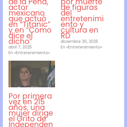
de la Peña,
por muerte
actor
de figuras
mexicano
del
que actuó
entretenimi
en “Titanic”
ento y
y en “Como
cultura en
dice el
RD
dicho”
diciembre 30, 2025
abril 7, 2025
En «Entretenimiento»
En «Entretenimiento»
Por primera
vez en 215
años, una
mujer dirige
el Grito de
Independen