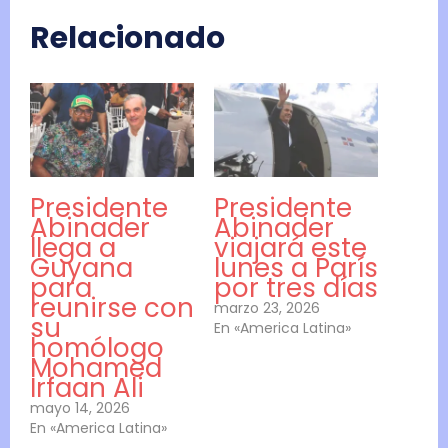
Relacionado
Presidente
Presidente
Abinader
Abinader
llega a
viajará este
Guyana
lunes a París
para
por tres días
reunirse con
marzo 23, 2026
su
En «America Latina»
homólogo
Mohamed
Irfaan Ali
mayo 14, 2026
En «America Latina»