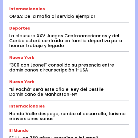
Internacionales
OMSA: De la mafia al servicio ejemplar
Deportes
La clausura XXV Juegos Centroamericanos y del
Caribe estará centrada en familia deportiva para
honrar trabajo y legado
Nueva York
“300 con Leonel” consolida su presencia entre
dominicanos circunscripción 1-USA
Nueva York
“El Pachá” será este año el Rey del Desfile
Dominicano de Manhattan-NY
Internacionales
Hondo Valle despega, rumbo al desarrollo, turismo
e inversiones sanas
El Mundo
EE.UU. en 250 años: ¿paraíso o infierno?