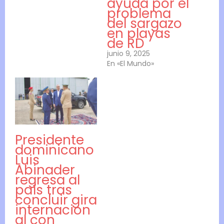
ayuda por el
problema
del sargazo
en playas
de RD
junio 9, 2025
En «El Mundo»
Presidente
dominicano
Luis
Abinader
regresa al
país tras
concluir gira
internacion
al con