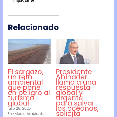
impactante.
Relacionado
El sargazo,
Presidente
un reto
Abinader
ambiental
llama a una
que pone
respuesta
en peligro al
global y
turismo
urgente
global
para salvar
los océanos,
julio 28, 2025
solicita
En «Medio Ambiente»