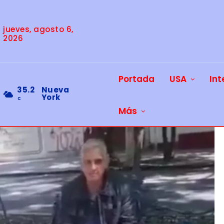
jueves, agosto 6,
2026
Portada
USA
Int
35.2
Nueva
York
C
Más