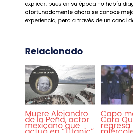
explicar, pues en su época no había dia
afortunadamente ahora se conoce mejor
experiencia, pero a través de un canal d
Relacionado
Muere Alejandro
Capo m
de la Peña, actor
Caro Qu
mexicano que
regresa 
actuó en “Titanic”
miércole