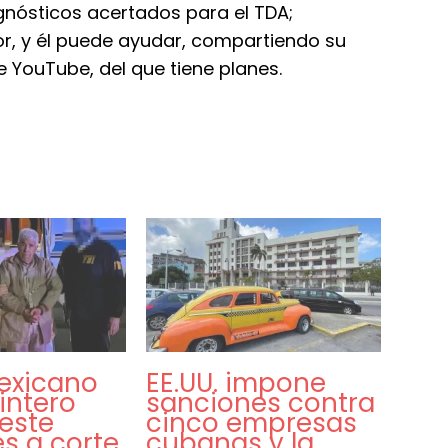
gnósticos acertados para el TDA;
, y él puede ayudar, compartiendo su
e YouTube, del que tiene planes.
exicano
EE.UU. impone
intero
sanciones contra
este
cinco empresas
s a corte
cubanas y la