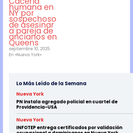
Cacería
humana en
NY por
sospechoso
de asesinar
a pareja de
ancianos en
Queens
septiembre 10, 2025
En «Nueva York»
Lo Más Leído de la Semana
Nueva York
PN instala agregado policial en cuartel de
Providencia-USA
Nueva York
INFOTEP entrega certificados por validación
ocupacional a dominicanos en Nueva York