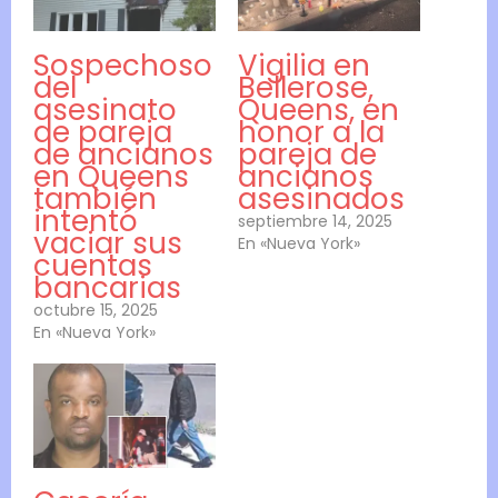
Sospechoso
Vigilia en
del
Bellerose,
asesinato
Queens, en
de pareja
honor a la
de ancianos
pareja de
en Queens
ancianos
también
asesinados
intentó
septiembre 14, 2025
vaciar sus
En «Nueva York»
cuentas
bancarias
octubre 15, 2025
En «Nueva York»