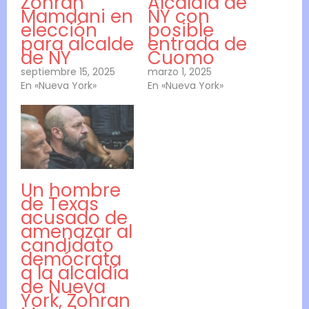
Zohran
Alcaldía de
Mamdani en
NY con
elección
posible
para alcalde
entrada de
de NY
Cuomo
septiembre 15, 2025
marzo 1, 2025
En «Nueva York»
En «Nueva York»
Un hombre
de Texas
acusado de
amenazar al
candidato
demócrata
a la alcaldía
de Nueva
York, Zohran