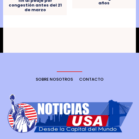
fin al peaje por
años
congestión antes del 21
de marzo
SOBRE NOSOTROS
CONTACTO