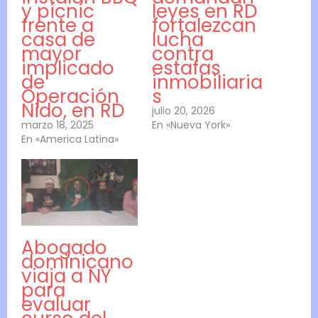
y picnic
leyes en RD
frente a
fortalezcan
casa de
lucha
mayor
contra
implicado
estafas
de
inmobiliaria
Operación
s
Nido, en RD
julio 20, 2026
marzo 18, 2025
En «Nueva York»
En «America Latina»
Abogado
dominicano
viaja a NY
para
evaluar