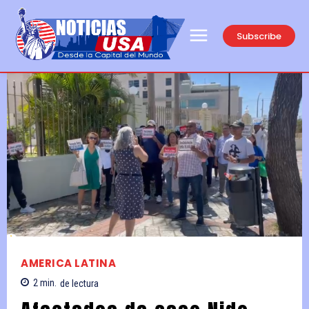
Subscribe
AMERICA LATINA
2
min.
de lectura