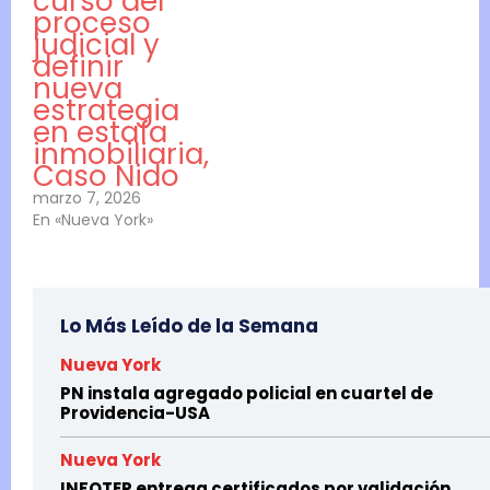
curso del
proceso
judicial y
definir
nueva
estrategia
en estafa
inmobiliaria,
Caso Nido
marzo 7, 2026
En «Nueva York»
Lo Más Leído de la Semana
Nueva York
PN instala agregado policial en cuartel de
Providencia-USA
Nueva York
INFOTEP entrega certificados por validación