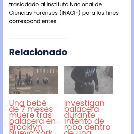
trasladado al Instituto Nacional de
Ciencias Forenses (INACIF) para los fines
correspondientes.
Relacionado
Una bebé
Investigan
de 7 meses
balacera
muere tras
durante
balacera en
intento de
Brooklyn,
robo dentro
Nueva York
de una