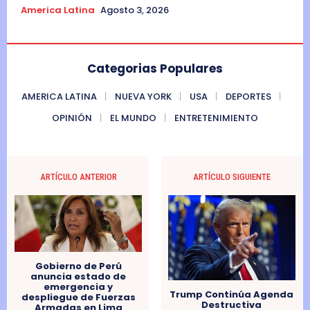
America Latina
Agosto 3, 2026
Categorias Populares
AMERICA LATINA
NUEVA YORK
USA
DEPORTES
OPINIÓN
EL MUNDO
ENTRETENIMIENTO
ARTÍCULO ANTERIOR
ARTÍCULO SIGUIENTE
Gobierno de Perú
anuncia estado de
emergencia y
Trump Continúa Agenda
despliegue de Fuerzas
Destructiva
Armadas en Lima