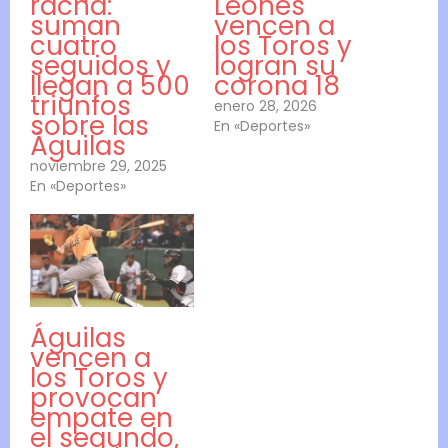
racha:
Leones
suman
vencen a
cuatro
los Toros y
seguidos y
logran su
llegan a 500
corona 18
triunfos
enero 28, 2026
sobre las
En «Deportes»
Águilas
noviembre 29, 2025
En «Deportes»
Águilas
vencen a
los Toros y
provocan
empate en
el segundo,