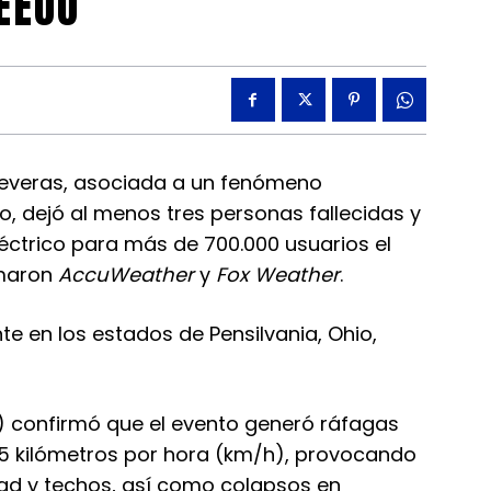
 EEUU
severas, asociada a un fenómeno
, dejó al menos tres personas fallecidas y
léctrico para más de 700.000 usuarios el
rmaron
AccuWeather
y
Fox Weather
.
e en los estados de Pensilvania, Ohio,
) confirmó que el evento generó ráfagas
145 kilómetros por hora (km/h), provocando
idad y techos, así como colapsos en