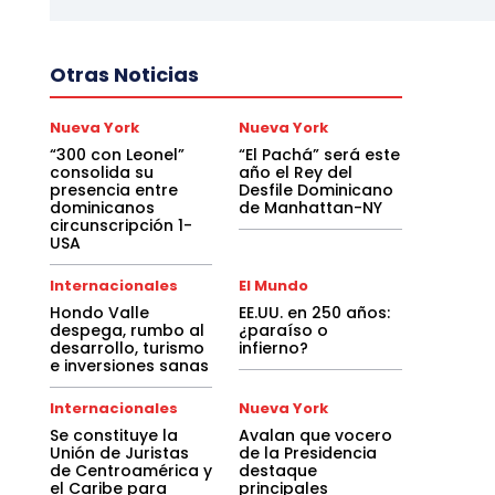
Otras Noticias
Nueva York
Nueva York
“300 con Leonel”
“El Pachá” será este
consolida su
año el Rey del
presencia entre
Desfile Dominicano
dominicanos
de Manhattan-NY
circunscripción 1-
USA
Internacionales
El Mundo
Hondo Valle
EE.UU. en 250 años:
despega, rumbo al
¿paraíso o
desarrollo, turismo
infierno?
e inversiones sanas
Internacionales
Nueva York
Se constituye la
Avalan que vocero
Unión de Juristas
de la Presidencia
de Centroamérica y
destaque
el Caribe para
principales