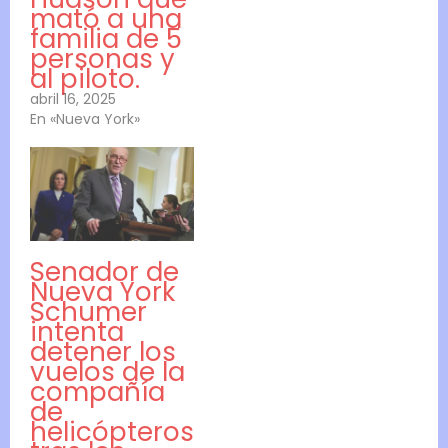
mató a una
familia de 5
personas y
al piloto.
abril 16, 2025
En «Nueva York»
Senador de
Nueva York
Schumer
intenta
detener los
vuelos de la
compañía
de
helicópteros