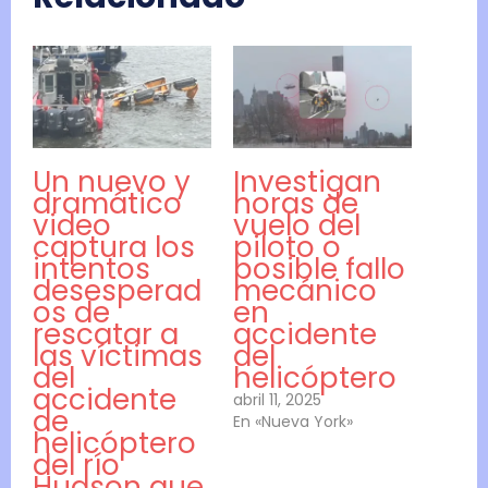
Un nuevo y
Investigan
dramático
horas de
video
vuelo del
captura los
piloto o
intentos
posible fallo
desesperad
mecánico
os de
en
rescatar a
accidente
las víctimas
del
del
helicóptero
accidente
abril 11, 2025
de
En «Nueva York»
helicóptero
del río
Hudson que