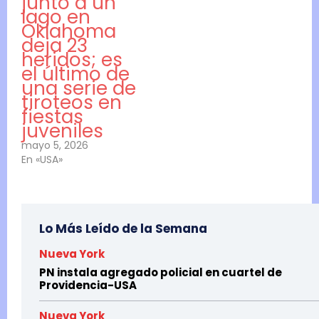
junto a un
lago en
Oklahoma
deja 23
heridos; es
el último de
una serie de
tiroteos en
fiestas
juveniles
mayo 5, 2026
En «USA»
Lo Más Leído de la Semana
Nueva York
PN instala agregado policial en cuartel de
Providencia-USA
Nueva York