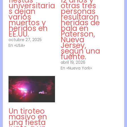
universitaria
otras tres
s dejan
personas
varios
resultaron
muertos y
heridas de
heridos en
bala en
EE.UU.
Paterson,
Nueva
octubre 27, 2025
Jersey,
En «USA»
según una
fuente.
abril 19, 2026
En «Nueva York»
Un tiroteo
masivo en
una fiesta