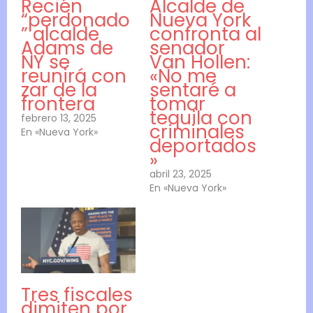
Recién
Alcalde de
“perdonado
Nueva York
” alcalde
confronta al
Adams de
senador
NY se
Van Hollen:
reunirá con
«No me
zar de la
sentaré a
frontera
tomar
tequila con
febrero 13, 2025
criminales
En «Nueva York»
deportados
»
abril 23, 2025
En «Nueva York»
Tres fiscales
dimiten por