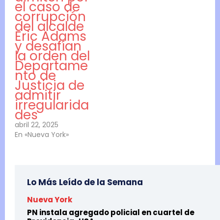
el caso de
corrupción
del alcalde
Eric Adams
y desafían
la orden del
Departame
nto de
Justicia de
admitir
irregularida
des
abril 22, 2025
En «Nueva York»
Lo Más Leído de la Semana
Nueva York
PN instala agregado policial en cuartel de