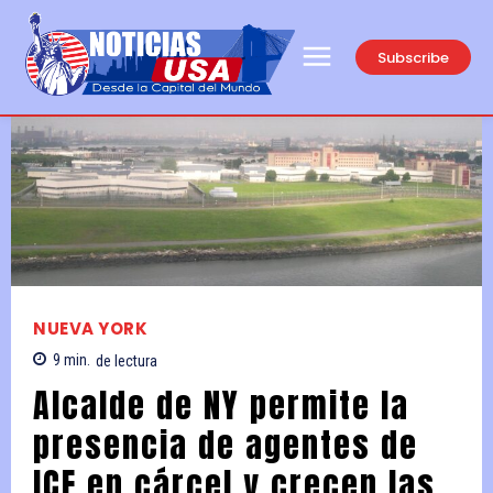
Subscribe
NUEVA YORK
9
min.
de lectura
Alcalde de NY permite la
presencia de agentes de
ICE en cárcel y crecen las