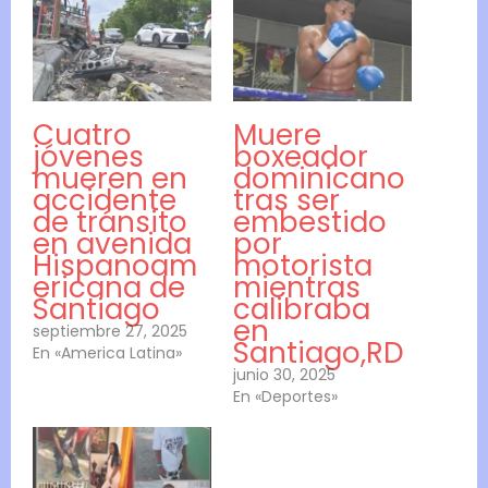
Cuatro
Muere
jóvenes
boxeador
mueren en
dominicano
accidente
tras ser
de tránsito
embestido
en avenida
por
Hispanoam
motorista
ericana de
mientras
Santiago
calibraba
en
septiembre 27, 2025
Santiago,RD
En «America Latina»
junio 30, 2025
En «Deportes»