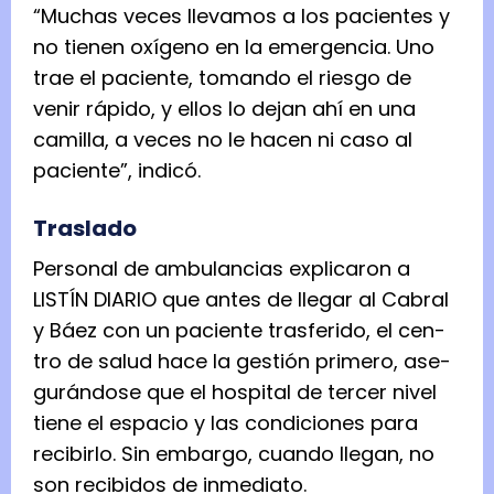
“Muchas veces lle­va­mos a los pacien­tes y
no tie­nen oxí­geno en la emer­gen­cia. Uno
trae el paciente, tomando el riesgo de
venir rápido, y ellos lo dejan ahí en una
cami­lla, a veces no le hacen ni caso al
paciente”, indicó.
Tras­lado
Per­so­nal de ambu­lan­cias expli­ca­ron a
LISTÍN DIARIO que antes de lle­gar al Cabral
y Báez con un paciente tras­fe­rido, el cen­
tro de salud hace la ges­tión pri­mero, ase­
gu­rán­dose que el hos­pi­tal de ter­cer nivel
tiene el espa­cio y las con­di­cio­nes para
reci­birlo. Sin embargo, cuando lle­gan, no
son reci­bi­dos de inme­diato.