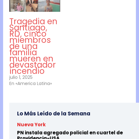
Tragedia en
Santiago,
RD, cinco
miembros
de una
familia
mueren en
devastador
incendio
julio 1, 2025
En «America Latina»
Lo Más Leído de la Semana
Nueva York
PN instala agregado policial en cuartel de
Providencia-USA