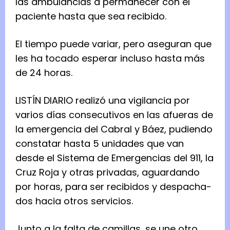
las ambu­lan­cias a per­ma­ne­cer con el
paciente hasta que sea reci­bido.
El tiempo puede variar, pero ase­gu­ran que
les ha tocado espe­rar incluso hasta más
de 24 horas.
LISTÍN DIARIO rea­lizó una vigi­lan­cia por
varios días con­se­cu­ti­vos en las afue­ras de
la emer­gen­cia del Cabral y Báez, pudiendo
cons­ta­tar hasta 5 uni­da­des que van
desde el Sis­tema de Emer­gen­cias del 911, la
Cruz Roja y otras pri­va­das, aguar­dando
por horas, para ser reci­bi­dos y des­pa­cha­
dos hacia otros ser­vi­cios.
Junto a la falta de cami­llas, se une otro