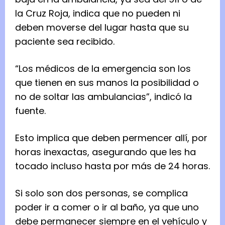
la Cruz Roja, indica que no pue­den ni
deben moverse del lugar hasta que su
paciente sea reci­bido.
“Los médi­cos de la emer­gen­cia son los
que tie­nen en sus manos la posi­bi­li­dad o
no de sol­tar las ambu­lan­cias”, indicó la
fuente.
Esto implica que deben per­men­cer allí, por
horas ine­xac­tas, ase­gu­rando que les ha
tocado incluso hasta por más de 24 horas.
Si solo son dos per­so­nas, se com­plica
poder ir a comer o ir al baño, ya que uno
debe per­ma­ne­cer siem­pre en el vehí­culo y