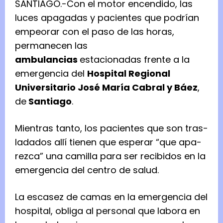
SANTIAGO.-Con el motor encendido, las
luces apagadas y pacientes que podrían
empeorar con el paso de las horas,
permanecen las
ambulancias
estacionadas frente a la
emergencia del
Hospital Regional
Universitario José María Cabral y Báez
,
de
Santiago
.
Mien­tras tanto, los pacien­tes que son tras­
la­da­dos allí tie­nen que espe­rar “que apa­
rezca” una cami­lla para ser reci­bi­dos en la
emer­gen­cia del cen­tro de salud.
La esca­sez de camas en la emer­gen­cia del
hos­pi­tal, obliga al per­so­nal que labora en