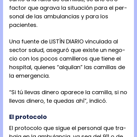
fac­tor que agrava la situa­ción para el per­
so­nal de las ambu­lan­cias y para los
pacien­tes.
Una fuente de LISTÍN DIARIO vin­cu­lada al
sec­tor salud, ase­guró que existe un nego­
cio con los pocos cami­lle­ros que tiene el
hos­pi­tal, quie­nes “alqui­lan” las cami­llas de
la emer­gen­cia.
“Si tú lle­vas dinero apa­rece la cami­lla, si no
lle­vas dinero, te que­das ahí”, indicó.
El pro­to­colo
El pro­to­colo que sigue el per­so­nal que tra­
baja en la ambu­lan­cia, ya sea del 911 o de