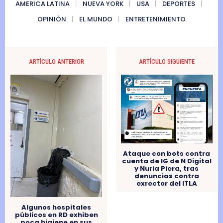
AMERICA LATINA
NUEVA YORK
USA
DEPORTES
OPINIÓN
EL MUNDO
ENTRETENIMIENTO
ARTÍCULO ANTERIOR
ARTÍCULO SIGUIENTE
Ataque con bots contra
cuenta de IG de N Digital
y Nuria Piera, tras
denuncias contra
exrector del ITLA
Algunos hospitales
públicos en RD exhiben
poca higiene en sus