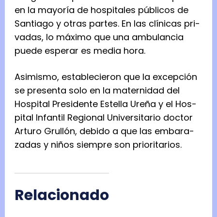
en la mayo­ría de hos­pi­ta­les públi­cos de
San­tiago y otras par­tes. En las clí­ni­cas pri­
va­das, lo máximo que una ambu­lan­cia
puede espe­rar es media hora.
Asi­mismo, esta­ble­cie­ron que la excep­ción
se pre­senta solo en la mater­ni­dad del
Hos­pi­tal Pre­si­dente Este­lla Ureña y el Hos­
pi­tal Infan­til Regio­nal Uni­ver­si­ta­rio doc­tor
Arturo Gru­llón, debido a que las emba­ra­
za­das y niños siem­pre son prio­ri­ta­rios.
Relacionado