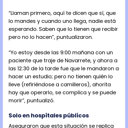
“Lla­man pri­mero, aquí te dicen que sí, que
lo man­des y cuando uno llega, nadie está
espe­rando. Saben que lo tie­nen que reci­bir
pero no lo hacen”, pun­tua­li­za­ron.
“Yo estoy desde las 9:00 mañana con un
paciente que traje de Nava­rrete, y ahora a
las 12:30 de la tarde fue que le man­da­ron a
hacer un estu­dio; pero no tie­nen quién lo
lleve (refi­rién­dose a cami­lle­ros), aho­rita
hay que ope­rarlo, se com­plica y se puede
morir”, pun­tua­lizó.
Solo en hos­pi­ta­les públi­cos
Ase­gu­ra­ron que esta situa­ción se replica