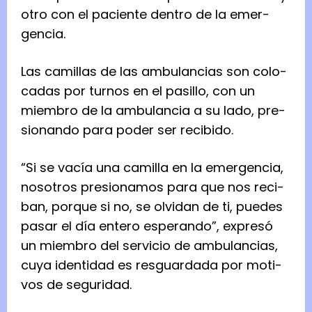
otro con el paciente den­tro de la emer­
gen­cia.
Las cami­llas de las ambu­lan­cias son colo­
ca­das por tur­nos en el pasi­llo, con un
miem­bro de la ambu­lan­cia a su lado, pre­
sio­nando para poder ser reci­bido.
“Si se vacía una cami­lla en la emer­gen­cia,
noso­tros pre­sio­na­mos para que nos reci­
ban, por­que si no, se olvi­dan de ti, pue­des
pasar el día entero espe­rando”, expresó
un miem­bro del ser­vi­cio de ambu­lan­cias,
cuya iden­ti­dad es res­guar­dada por moti­
vos de segu­ri­dad.