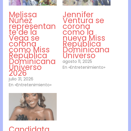
Melissa
Jennifer
Núñez
Ventura se
representan
corona
te de la
como la
Vega se
nueva Miss
corona
República
como Miss
Dominicana
República
Universo
Dominicana
agosto 11, 2025
Universo
En «Entretenimiento»
2026
julio 31, 2026
En «Entretenimiento»
Candidata