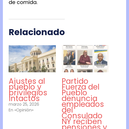
de comida.
Relacionado
Ajustes al
Partido
pueblo y
Fuerza del
privilegios
Pueblo
intactos
denuncia
empleados
marzo 25, 2026
del
En «Opinión»
Consulado
NY reciben
pensiones y