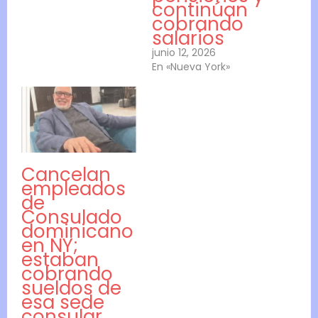
continúan
cobrando
salarios
junio 12, 2026
En «Nueva York»
Cancelan
empleados
de
Consulado
dominicano
en NY;
estaban
cobrando
sueldos de
esa sede
consular