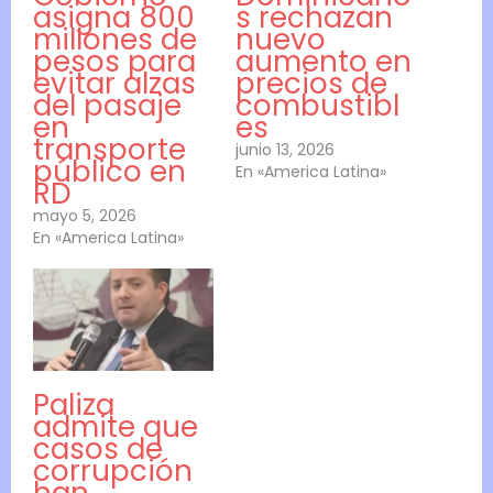
asigna 800
s rechazan
millones de
nuevo
pesos para
aumento en
evitar alzas
precios de
del pasaje
combustibl
en
es
transporte
junio 13, 2026
público en
En «America Latina»
RD
mayo 5, 2026
En «America Latina»
Paliza
admite que
casos de
corrupción