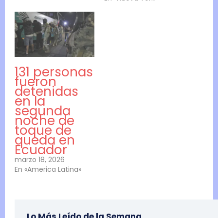
131 personas
fueron
detenidas
en la
segunda
noche de
toque de
queda en
Ecuador
marzo 18, 2026
En «America Latina»
Lo Más Leído de la Semana