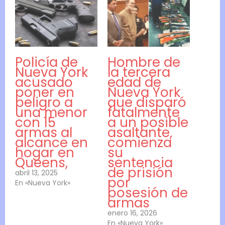
Policía de
Hombre de
Nueva York
la tercera
acusado
edad de
poner en
Nueva York
peligro a
que disparó
una menor
fatalmente
con 15
a un posible
armas al
asaltante,
alcance en
comienza
hogar en
su
Queens,
sentencia
de prisión
abril 13, 2025
por
En «Nueva York»
posesión de
armas
enero 16, 2026
En «Nueva York»