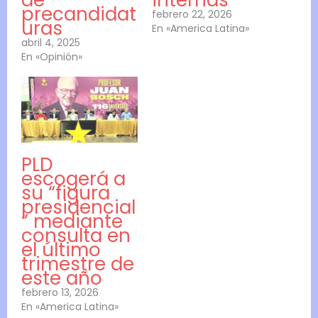
precandidat
febrero 22, 2026
uras
En «America Latina»
abril 4, 2025
En «Opinión»
PLD
escogerá a
su “figura
presidencial
” mediante
consulta en
el último
trimestre de
este año
febrero 13, 2026
En «America Latina»