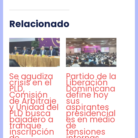
Relacionado
Se agudiza
Partido de la
crisis en el
Liberación
PLD,
Dominicana
Comisión
define hoy
de Arbitraje
sus
y Unidad del
aspirantes
PLD busca
presidencial
bajadero a
es en medio
tranque
de
inscripción
tensiones
de
internas