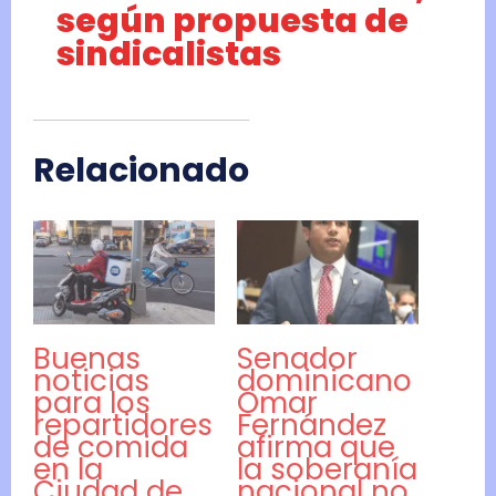
según propuesta de
sindicalistas
Relacionado
Buenas
Senador
noticias
dominicano
para los
Omar
repartidores
Fernández
de comida
afirma que
en la
la soberanía
Ciudad de
nacional no