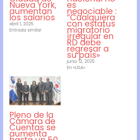
Nueva York,
es
aumentan
negociable :
los salarios
“Cualquiera
con estatus
abril 1, 2025
migratorio
Entrada similar
irregular en
RD debe
regresar a
su país»
junio 12, 2025
En «USA»
Pleno de la
Cámara de
Cuentas se
aumenta