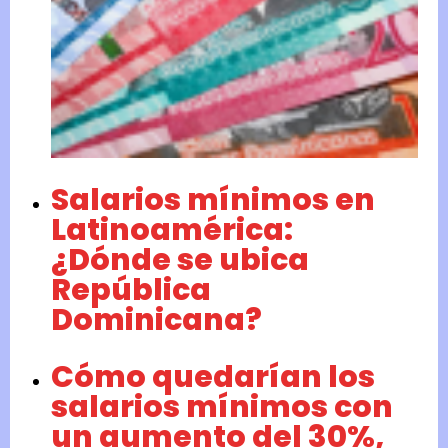
Salarios mínimos en
Latinoamérica:
¿Dónde se ubica
República
Dominicana?
Cómo quedarían los
salarios mínimos con
un aumento del 30%,