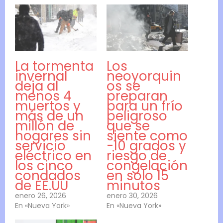
La tormenta
Los
invernal
neoyorquin
deja al
os se
menos 4
preparan
muertos y
para un frío
más de un
peligroso
millón de
que se
hogares sin
siente como
servicio
-10 grados y
eléctrico en
riesgo de
los cinco
congelación
condados
en solo 15
de EE.UU
minutos
enero 26, 2026
enero 30, 2026
En «Nueva York»
En «Nueva York»