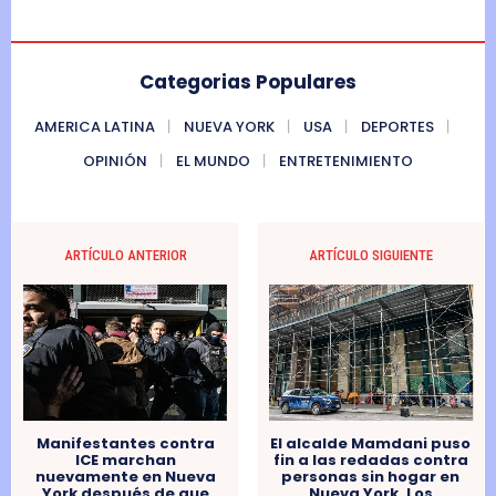
Categorias Populares
AMERICA LATINA
NUEVA YORK
USA
DEPORTES
OPINIÓN
EL MUNDO
ENTRETENIMIENTO
ARTÍCULO ANTERIOR
ARTÍCULO SIGUIENTE
El alcalde Mamdani puso
Manifestantes contra
fin a las redadas contra
ICE marchan
personas sin hogar en
nuevamente en Nueva
Nueva York. Los
York después de que