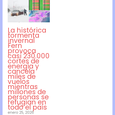
La histórica
tormenta
invernal
Fern
provoca
casi 230.000
cortes de
energía y
cancela
miles de
vuelos
mientras
millones de
personas se
refugian en
todo el país
enero 25, 2026