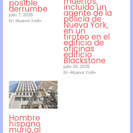
muertos,
posible
incluido un
derrumbe
agente de la
julio 7, 2026
policía de
En «Nueva York»
Nueva York,
en un
tiroteo en el
edificio de
oficinas
edificio
Blackstone
julio 29, 2025
En «Nueva York»
Hombre
hispano
murió al