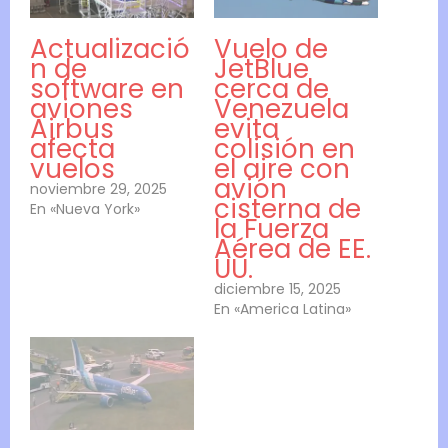
Actualizació
Vuelo de
n de
JetBlue
software en
cerca de
aviones
Venezuela
Airbus
evita
afecta
colisión en
vuelos
el aire con
avión
noviembre 29, 2025
cisterna de
En «Nueva York»
la Fuerza
Aérea de EE.
UU.
diciembre 15, 2025
En «America Latina»