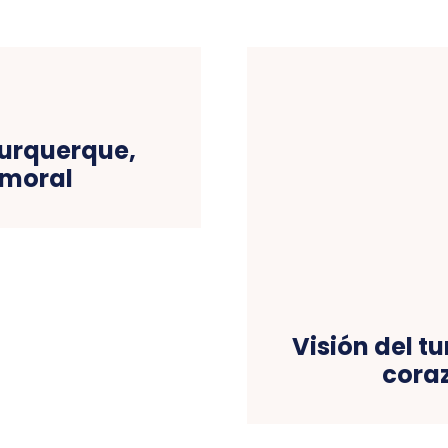
burquerque,
 moral
Visión del t
coraz