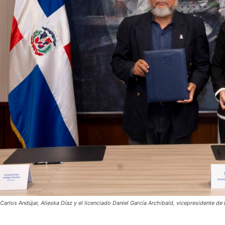
Carlos Andújar, Alieska Díaz y el licenciado Daniel García Archibald, vicepresidente de