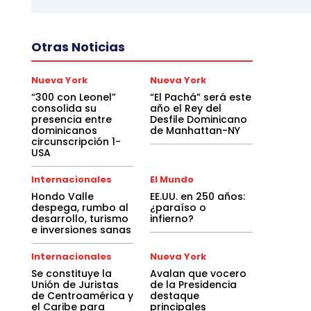
Otras Noticias
Nueva York
Nueva York
“300 con Leonel”
“El Pachá” será este
consolida su
año el Rey del
presencia entre
Desfile Dominicano
dominicanos
de Manhattan-NY
circunscripción 1-
USA
Internacionales
El Mundo
Hondo Valle
EE.UU. en 250 años:
despega, rumbo al
¿paraíso o
desarrollo, turismo
infierno?
e inversiones sanas
Internacionales
Nueva York
Se constituye la
Avalan que vocero
Unión de Juristas
de la Presidencia
de Centroamérica y
destaque
el Caribe para
principales