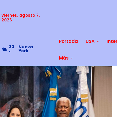
viernes, agosto 7,
2026
Portada
USA
Inte
33
Nueva
York
C
Más