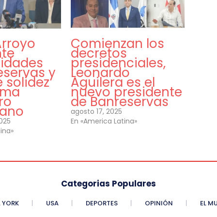
Arroyo
Comienzan los
te
decretos
ridades
presidenciales,
eservas y
Leonardo
 solidez
Aguilera es el
tema
nuevo presidente
ro
de Banreservas
cano
agosto 17, 2025
2025
En «America Latina»
ina»
Categorias Populares
 YORK
USA
DEPORTES
OPINIÓN
EL M