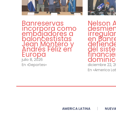
Banreservas
Nelson 
incorpora como
desmien
embajadores a
irregula
baloncestistas
en Banr
Jean Montero y
defiende
Andrés Féliz en
del sis
Europa
financie
domini
julio 8, 2026
En «Deportes»
diciembre 22, 
En «America Lat
AMERICA LATINA
NUEVA