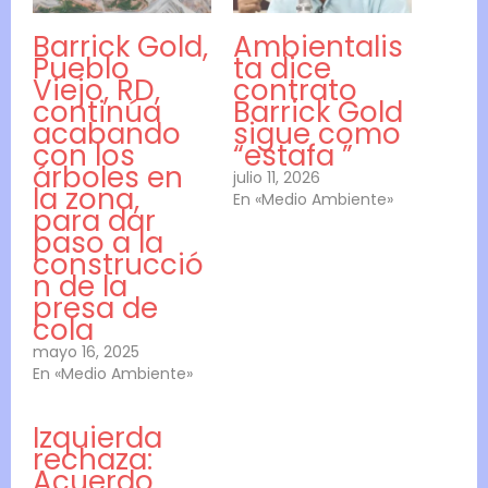
Barrick Gold,
Ambientalis
Pueblo
ta dice
Viejo, RD,
contrato
continúa
Barrick Gold
acabando
sigue como
con los
“estafa ”
árboles en
julio 11, 2026
la zona,
En «Medio Ambiente»
para dar
paso a la
construcció
n de la
presa de
cola
mayo 16, 2025
En «Medio Ambiente»
Izquierda
rechaza:
Acuerdo