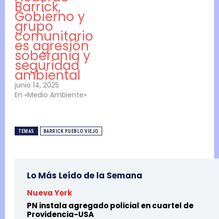
Barrick,
Gobierno y
grupo
comunitario
es agresión
soberanía y
seguridad
ambiental
junio 14, 2025
En «Medio Ambiente»
TEMAS
BARRICK PUEBLO VIEJO
Lo Más Leído de la Semana
Nueva York
PN instala agregado policial en cuartel de
Providencia-USA