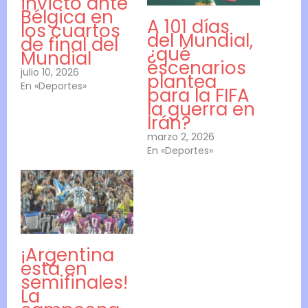
invicto ante
Bélgica en
A 101 días
los cuartos
del Mundial,
de final del
¿qué
Mundial
escenarios
julio 10, 2026
plantea
En «Deportes»
para la FIFA
la guerra en
Irán?
marzo 2, 2026
En «Deportes»
¡Argentina
está en
semifinales!
La