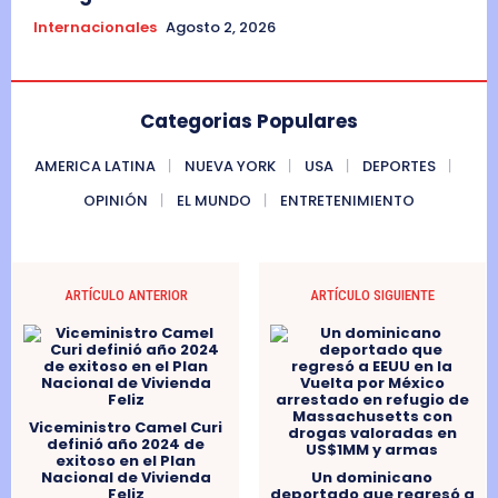
Internacionales
Agosto 2, 2026
Categorias Populares
AMERICA LATINA
NUEVA YORK
USA
DEPORTES
OPINIÓN
EL MUNDO
ENTRETENIMIENTO
ARTÍCULO ANTERIOR
ARTÍCULO SIGUIENTE
Viceministro Camel Curi
definió año 2024 de
exitoso en el Plan
Nacional de Vivienda
Un dominicano
Feliz
deportado que regresó a