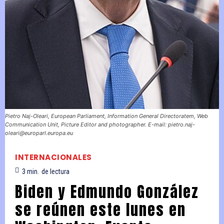
Pietro Naj-Oleari, European Parliament, Information General Directoratem, Web
Communication Unit, Picture Editor and photographer. E-mail: pietro.naj-
oleari@europarl.europa.eu
INTERNACIONALES
3
min.
de lectura
Biden y Edmundo González
se reúnen este lunes en