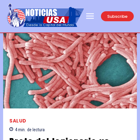
Subscribe
SALUD
4
min.
de lectura