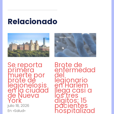
Relacionado
Se reporta
Brote de
primera
enfermedad
muerte por
del
brote de
legionario
legionelosis
en Harlem
en la ciudad
llega casi a
de Nueva
los tres
York
dígitos; 15
pacientes
julio 18, 2026
hospitalizad
En «Salud»