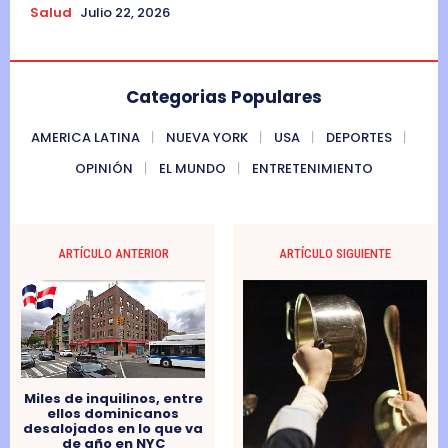
Salud
Julio 22, 2026
Categorias Populares
AMERICA LATINA
NUEVA YORK
USA
DEPORTES
OPINIÓN
EL MUNDO
ENTRETENIMIENTO
ARTÍCULO ANTERIOR
ARTÍCULO SIGUIENTE
Miles de inquilinos, entre
ellos dominicanos
desalojados en lo que va
de año en NYC