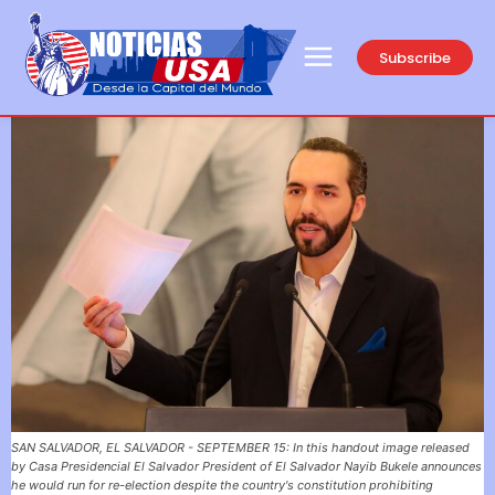
Subscribe
SAN SALVADOR, EL SALVADOR - SEPTEMBER 15: In this handout image released
by Casa Presidencial El Salvador President of El Salvador Nayib Bukele announces
he would run for re-election despite the country's constitution prohibiting