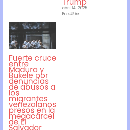
Trump
abril 14, 2025
En «USA»
Fuerte cruce
entre
Maduro y
Bukele por
denuncias
de abusos a
los
migrantes
venezolanos
presos en la
megacárcel
de El
Salvador