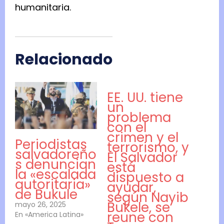
humanitaria.
Relacionado
EE. UU. tiene
un
problema
con el
crimen y el
Periodistas
terrorismo, y
salvadoreño
El Salvador
s denuncian
está
la «escalada
dispuesto a
autoritaria»
ayudar,
de Bukule
según Nayib
Bukele, se
mayo 26, 2025
reune con
En «America Latina»