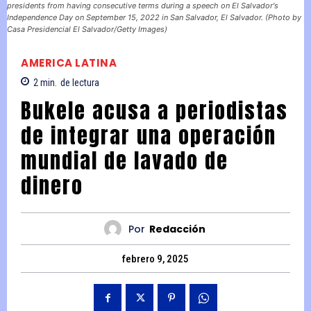
presidents from having consecutive terms during a speech on El Salvador's
Independence Day on September 15, 2022 in San Salvador, El Salvador. (Photo by
Casa Presidencial El Salvador/Getty Images)
AMERICA LATINA
2
min.
de lectura
Bukele acusa a periodistas
de integrar una operación
mundial de lavado de
dinero
Por
Redacción
febrero 9, 2025