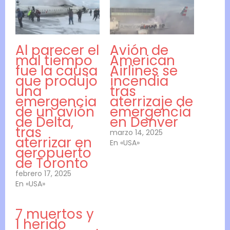
Al parecer el
Avión de
mal tiempo
American
fue la causa
Airlines se
que produjo
incendia
una
tras
emergencia
aterrizaje de
de un avión
emergencia
de Delta,
en Denver
tras
marzo 14, 2025
aterrizar en
En «USA»
aeropuerto
de Toronto
febrero 17, 2025
En «USA»
7 muertos y
1 herido