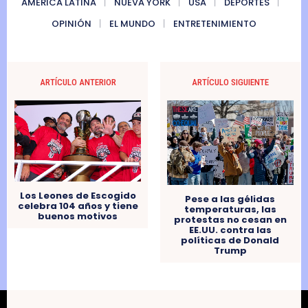
AMERICA LATINA
NUEVA YORK
USA
DEPORTES
OPINIÓN
EL MUNDO
ENTRETENIMIENTO
ARTÍCULO ANTERIOR
ARTÍCULO SIGUIENTE
Los Leones de Escogido
Pese a las gélidas
celebra 104 años y tiene
temperaturas, las
buenos motivos
protestas no cesan en
EE.UU. contra las
políticas de Donald
Trump