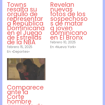
Towns
Revelan
resalta su
nuevas
orgullo de
fotos de los
representar
sospechoso
a República
s de matar
Dominicana
a joven
en el Juego
dominicano
de Estrellas
en El Bronx
de la NBA
febrero 10, 2025
febrero 15, 2025
En «Nueva York»
En «Deportes»
Comparece
ante la
Corte
hombre