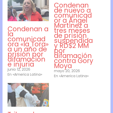
Condenan
de nuevo a
comunicad
or a Ángel
Martínez a
Condenan a
tres meses
la
de prisión
comunicad
suspendida
ora «la Tora»
y RD$2 MM
a un año de
por
prisión por
difamación
difamación
contra Gory
e injuria
Moya
junio 12, 2026
mayo 20, 2026
En «America Latina»
En «America Latina»