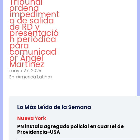
Tribunal
ordena
impediment
o de salida
de RD y
presentació
n periódica
para
comunicad
or Ángel
Martínez
mayo 27, 2025
En «America Latina»
Lo Más Leído de la Semana
Nueva York
PN instala agregado policial en cuartel de
Providencia-USA