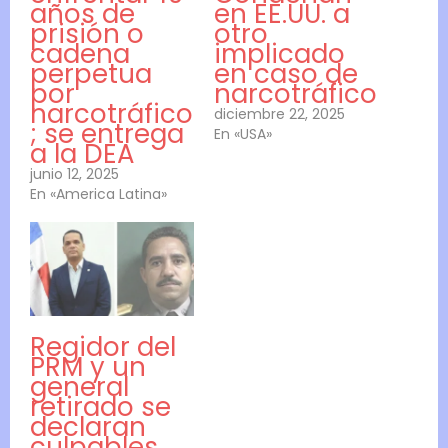
años de
en EE.UU. a
prisión o
otro
cadena
implicado
perpetua
en caso de
por
narcotráfico
narcotráfico
diciembre 22, 2025
; se entrega
En «USA»
a la DEA
junio 12, 2025
En «America Latina»
Regidor del
PRM y un
general
retirado se
declaran
culpables