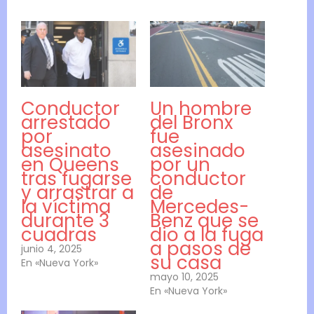
Conductor
Un hombre
arrestado
del Bronx
por
fue
asesinato
asesinado
en Queens
por un
tras fugarse
conductor
y arrastrar a
de
la víctima
Mercedes-
durante 3
Benz que se
cuadras
dio a la fuga
a pasos de
junio 4, 2025
su casa
En «Nueva York»
mayo 10, 2025
En «Nueva York»