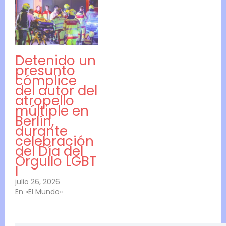
Detenido un
presunto
cómplice
del autor del
atropello
múltiple en
Berlín,
durante
celebración
del Día del
Orgullo LGBT
I
julio 26, 2026
En «El Mundo»