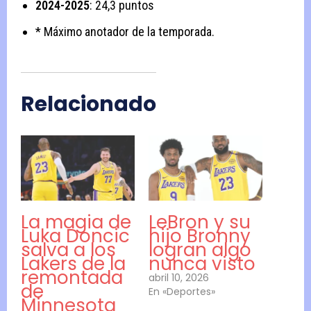
2024-2025
: 24,3 puntos
* Máximo anotador de la temporada.
Relacionado
La magia de
LeBron y su
Luka Doncic
hijo Bronny
salva a los
logran algo
Lakers de la
nunca visto
remontada
abril 10, 2026
de
En «Deportes»
Minnesota