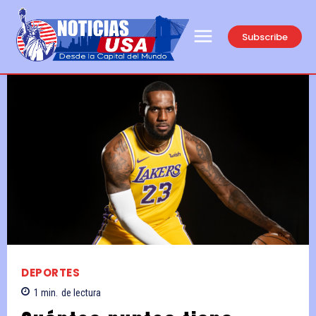
Subscribe
DEPORTES
1
min.
de lectura