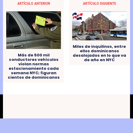
ARTÍCULO ANTERIOR
ARTÍCULO SIGUIENTE
Miles de inquilinos, entre
ellos dominicanos
Más de 500 mil
desalojados en lo que va
conductores vehículos
de año en NYC
violan normas
estacionamiento cada
semana NYC; figuran
cientos de dominicanos