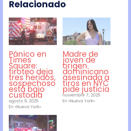
Relacionado
Pánico en
Madre de
Times
joven de
Square:
origen
tiroteo deja
dominicano
tres heridos,
asesinada a
sospechoso
tiros en NYC
está bajo
pide justicia
custodia
noviembre 7, 2025
agosto 9, 2025
En «Nueva York»
En «Nueva York»