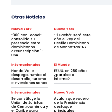
Otras Noticias
Nueva York
Nueva York
“300 con Leonel”
“El Pachá” será este
consolida su
año el Rey del
presencia entre
Desfile Dominicano
dominicanos
de Manhattan-NY
circunscripción 1-
USA
Internacionales
El Mundo
Hondo Valle
EE.UU. en 250 años:
despega, rumbo al
¿paraíso o
desarrollo, turismo
infierno?
e inversiones sanas
Internacionales
Nueva York
Se constituye la
Avalan que vocero
Unión de Juristas
de la Presidencia
de Centroamérica y
destaque
el Caribe para
principales