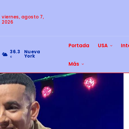
viernes, agosto 7,
2026
Portada
USA
Int
36.3
Nueva
York
C
Más