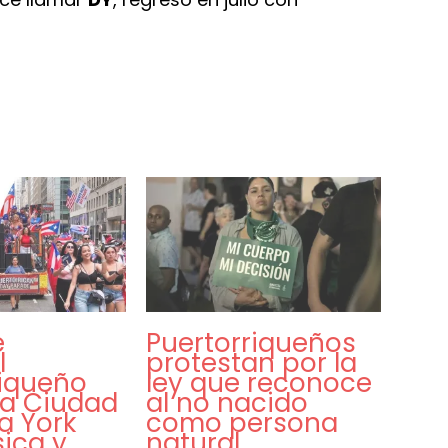
e
Puertorriqueños
l
protestan por la
riqueño
ley que reconoce
la Ciudad
al no nacido
a York
como persona
ica y
natural