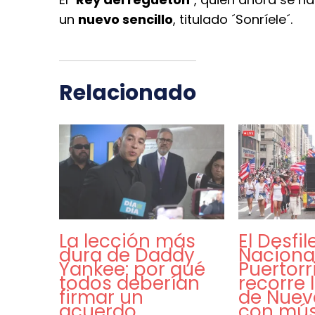
un
nuevo sencillo
, titulado ´Sonríele´.
Relacionado
La lección más
El Desfil
dura de Daddy
Naciona
Yankee: por qué
Puertor
todos deberían
recorre 
firmar un
de Nuev
acuerdo
con mús