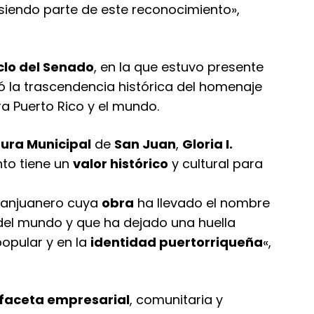
siendo parte de este reconocimiento»,
clo del Senado
, en la que estuvo presente
có la trascendencia histórica del homenaje
ara Puerto Rico y el mundo.
tura Municipal
de
San Juan
,
Gloria I.
nto tiene un
valor histórico
y cultural para
sanjuanero cuya
obra
ha llevado el nombre
del mundo y que ha dejado una huella
popular y en la
identidad puertorriqueña
«,
faceta empresarial
, comunitaria y