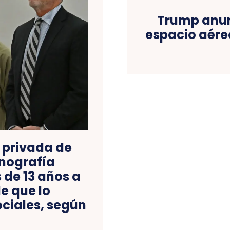
Trump anun
espacio aére
 privada de
rnografía
 de 13 años a
e que lo
ociales, según