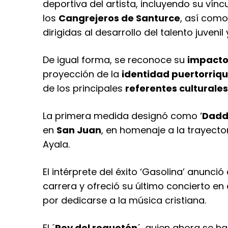
deportiva del artista, incluyendo su vínc
los
Cangrejeros de Santurce
, así como
dirigidas al desarrollo del talento juveni
De igual forma, se reconoce su
impacto
proyección de la
identidad puertorriq
de los principales
referentes culturales
La primera medida designó como ‘
Dadd
en
San Juan
, en homenaje a la trayector
Ayala.
El intérprete del éxito ‘Gasolina’ anunció
carrera y ofreció su último concierto en
por dedicarse a la música cristiana.
El ´
Rey del reguetón
´, quien ahora se h