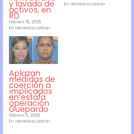
y lavado de
En «America Latina»
activos, en
RD
febrero 15, 2025
En «America Latina»
Aplazan
medidas de
coerción a
implicados
en estafa
operación
Guepardo
febrero 11, 2025
En «America Latina»