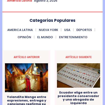
America Latina
Agosto 3, 2026
Categorias Populares
AMERICA LATINA
NUEVA YORK
USA
DEPORTES
OPINIÓN
EL MUNDO
ENTRETENIMIENTO
ARTÍCULO ANTERIOR
ARTÍCULO SIGUIENTE
Ecuador elige entre un
presidente conservador
Yolandita Monge entre
y una abogada de
expresiones, entrega y
izquierda
canciones reafirma su