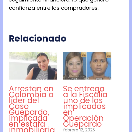
confianza entre los compradores.
Relacionado
Arrestan en
Se entrega
Colombia a
a la Fiscalía
líder del
uno de los
Caso
implicados
Guepardo,
en
implicada
Operación
en estafa
Guepardo
inmobiliaria
febrero 12, 2025