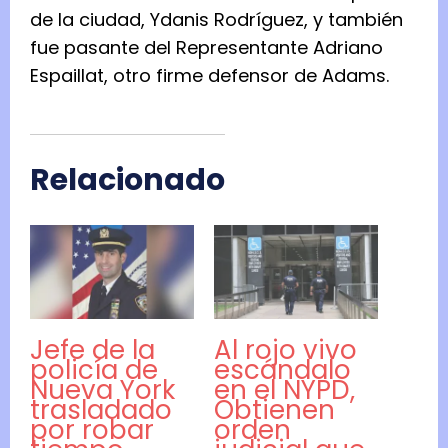
de la ciudad, Ydanis Rodríguez, y también
fue pasante del Representante Adriano
Espaillat, otro firme defensor de Adams.
Relacionado
Jefe de la
Al rojo vivo
policía de
escándalo
Nueva York
en el NYPD,
trasladado
Obtienen
por robar
orden