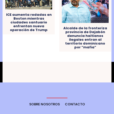
ICE aumenta redadas en
Boston mientras
ciudades santuario
enfrentan nueva
Alcalde de la fronteriza
operación de Trump
provincia de Dajabón
denuncia haitianos
ilegales entran al
territorio dominicano
por “mafia”
SOBRE NOSOTROS
CONTACTO