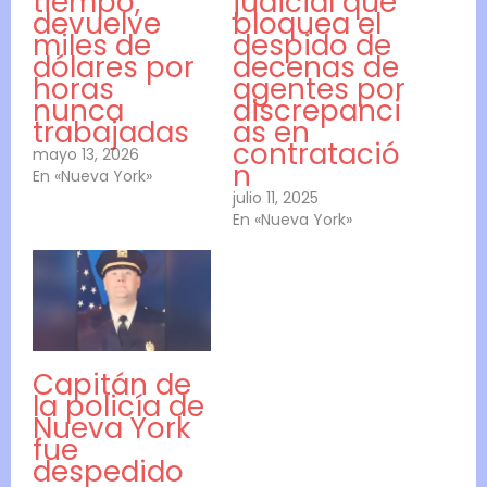
tiempo,
judicial que
devuelve
bloquea el
miles de
despido de
dólares por
decenas de
horas
agentes por
nunca
discrepanci
trabajadas
as en
contratació
mayo 13, 2026
n
En «Nueva York»
julio 11, 2025
En «Nueva York»
Capitán de
la policía de
Nueva York
fue
despedido