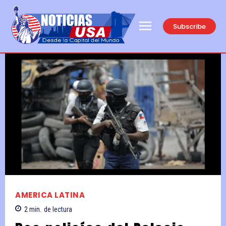
Subscribe
AMERICA LATINA
2
min.
de lectura