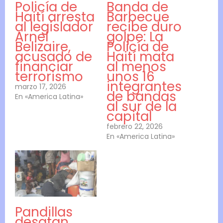
Policía de
Banda de
Haití arresta
Barbecue
al legislador
recibe duro
Arnel
golpe: La
Belizaire,
Policía de
acusado de
Haití mata
financiar
al menos
terrorismo
unos 16
integrantes
marzo 17, 2026
de bandas
En «America Latina»
al sur de la
capital
febrero 22, 2026
En «America Latina»
Pandillas
desatan