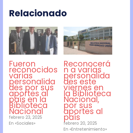
Relacionado
Fueron
Reconocerá
reconocidos
n a varias
varias
personalida
personalida
des este
des por sus
viernes en
aportes al
la Biblioteca
país en la
Nacional,
Biblioteca
por sus
Nacional
aportes al
país
febrero 23, 2025
En «Sociales»
febrero 20, 2025
En «Entretenimiento»