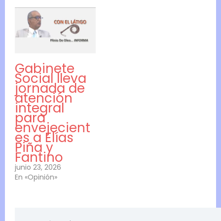
Gabinete
Social lleva
jornada de
atención
integral
para
envejecient
es a Elías
Piña y
Fantino
junio 23, 2026
En «Opinión»