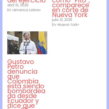
del ejercicio
como “Fito”,
comparece
abril 10, 2026
en corte de
En «America Latina»
Nueva York
julio 21, 2025
En «Nueva York»
Gustavo
Petro
denuncia
que
Colombia
está siendo
bombardea
da desde
Ecuador y
dice que