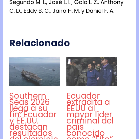
Segundo M. L., José L. L., Galo L. Z., Anthony
C. D., Eddy B. C., Jairo H. M. y Daniel F. A.
Relacionado
Southern
Ecuador
Seas 2026
extradita a
llega a su
EEUU al
fin: Ecuador
mayor líder
y EE.UU.
criminal del
destacan
país
resultados
conocido