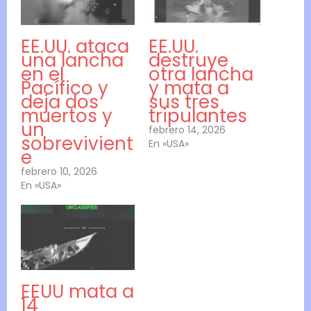
EE.UU. ataca
EE.UU.
una lancha
destruye
en el
otra lancha
Pacífico y
y mata a
deja dos
sus tres
muertos y
tripulantes
un
febrero 14, 2026
sobrevivient
En «USA»
e
febrero 10, 2026
En «USA»
EEUU mata a
14