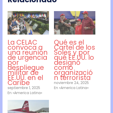
La CELAC
Qué es el
convoca a
Cartel de los
una reunión
Soles y por
de urgencia
qué EE.UU. lo
por
designó
despliegue
como
militar de
organizació
EE.UU. en el
n terrorista
Caribe
noviembre 24, 2025
septiembre 1, 2025
En «America Latina»
En «America Latina»