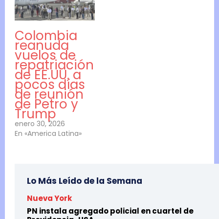
Colombia
reanuda
vuelos de
repatriación
de EE.UU. a
pocos días
de reunión
de Petro y
Trump
enero 30, 2026
En «America Latina»
Lo Más Leído de la Semana
Nueva York
PN instala agregado policial en cuartel de