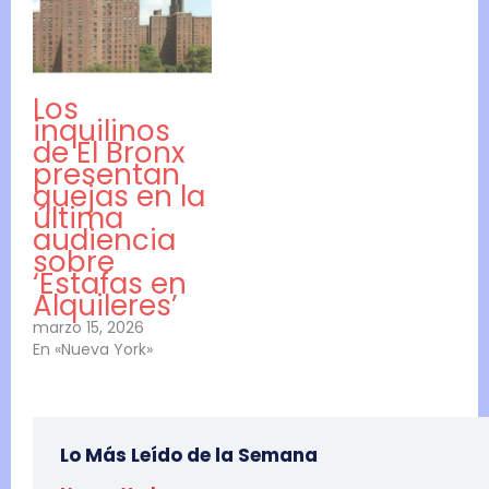
Los
inquilinos
de El Bronx
presentan
quejas en la
última
audiencia
sobre
‘Estafas en
Alquileres’
marzo 15, 2026
En «Nueva York»
Lo Más Leído de la Semana