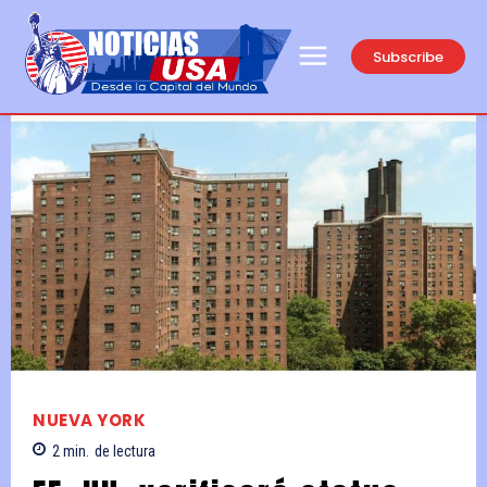
Subscribe
NUEVA YORK
2
min.
de lectura