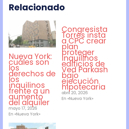
Relacionado
Congresista
Torres insta
a CPC crear
plan
proteger
Nueva York:
inquilinos
cuáles son
edificios de
los
Ved Parkash
derechos de
bajo
los
ejecución
inquilinos
hipotecaria
frente a un
abril 20, 2026
aumento
En «Nueva York»
del alquiler
mayo 17, 2026
En «Nueva York»